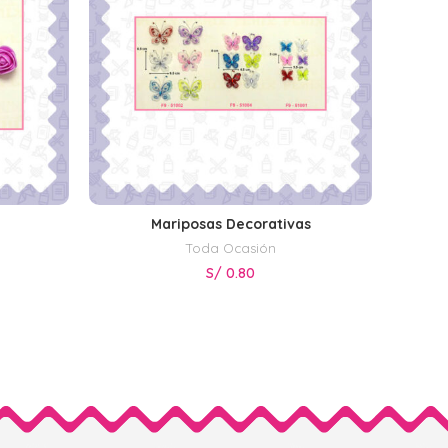
Mariposas Decorativas
A
S
SELECCIONAR OPCIONES
Toda Ocasión
S/
0.80