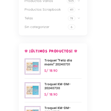
Productos Varios
505
Productos Scrapbook
411
Telas
78
Sin categorizar
6
🌸 ¡ÚLTIMOS PRODUCTOS! 🌸
Troquel "Feliz día
mami" 20240731
S/
18.90
Troquel KM-DM-
20240730
S/
18.90
Troquel KM-DM-