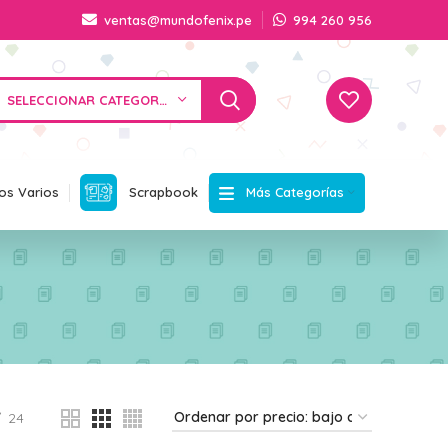
ventas@mundofenix.pe
994 260 956
SELECCIONAR CATEGORÍA
Más Categorías
os Varios
Scrapbook
24