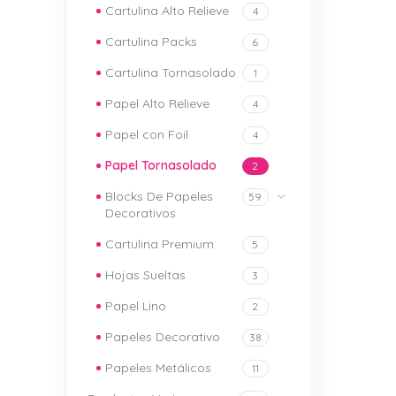
Cartulina Alto Relieve
4
Cartulina Packs
6
Cartulina Tornasolado
1
Papel Alto Relieve
4
Papel con Foil
4
Papel Tornasolado
2
Blocks De Papeles
59
Decorativos
Cartulina Premium
5
Hojas Sueltas
3
Papel Lino
2
Papeles Decorativo
38
Papeles Metálicos
11