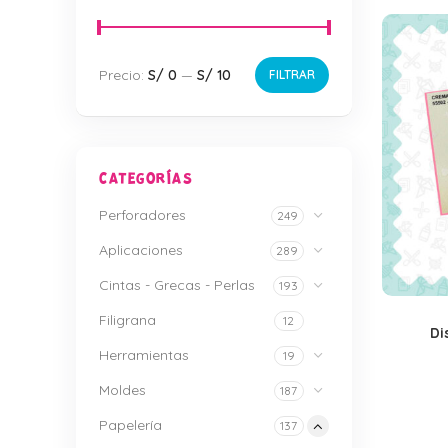
Precio:
S/ 0
—
S/ 10
FILTRAR
CATEGORÍAS
Perforadores
249
Aplicaciones
289
Cintas - Grecas - Perlas
193
Filigrana
12
Di
Herramientas
19
Moldes
187
Papelería
137