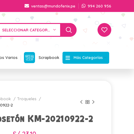
ventas@mundofenix.pe
994 260 956
SELECCIONAR CATEGORÍA
Más Categorías
os Varios
Scrapbook
apbook
Troqueles
10922-2
osetón KM-20210922-2
S/
23.10