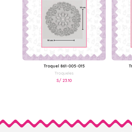
Troquel 861-005-015
T
AÑADIR AL CARRITO
Troqueles
S/
23.10