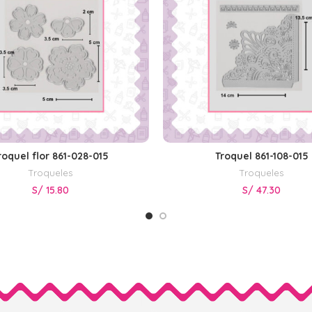
roquel flor 861-028-015
Troquel 861-108-015
AÑADIR AL CARRITO
AÑADIR AL CARRITO
Troqueles
Troqueles
S/
15.80
S/
47.30