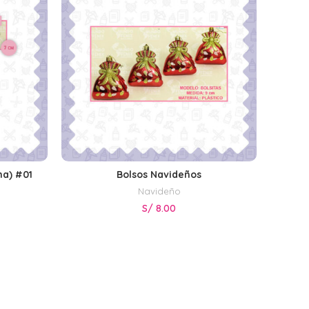
na) #01
Bolsos Navideños
S
AÑADIR AL CARRITO
Navideño
S/
8.00