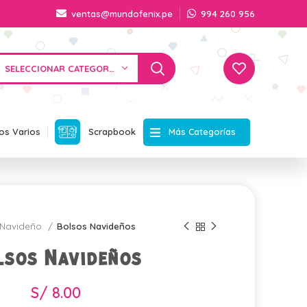
ventas@mundofenix.pe
994 260 956
SELECCIONAR CATEGORÍA
Más Categorías
os Varios
Scrapbook
Navideño
Bolsos Navideños
lsos Navideños
S/
8.00