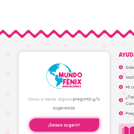
AYUD
Sob
Visi
Mi c
¿Ti
Dinos si tienes alguna
pregunta y/o
Con
sugerencia
.
Pre
¡Deseo sugerir!