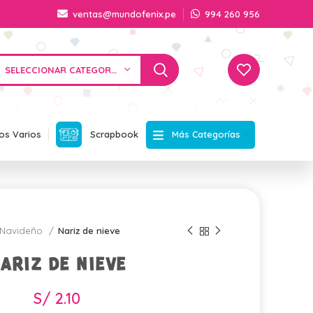
ventas@mundofenix.pe
994 260 956
SELECCIONAR CATEGORÍA
Más Categorías
os Varios
Scrapbook
Navideño
Nariz de nieve
ariz de nieve
S/
2.10