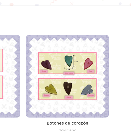
Botones de corazón
Cade
S
SELECCIONAR OPCIONES
Navideño