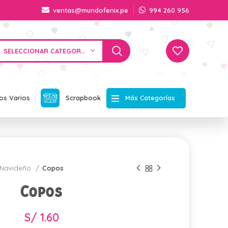
ventas@mundofenix.pe
994 260 956
SELECCIONAR CATEGORÍA
Más Categorías
os Varios
Scrapbook
Navideño
Copos
Copos
S/
1.60