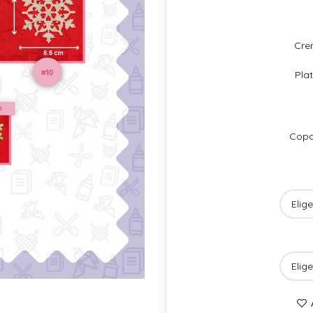
Cre
Pla
Copo