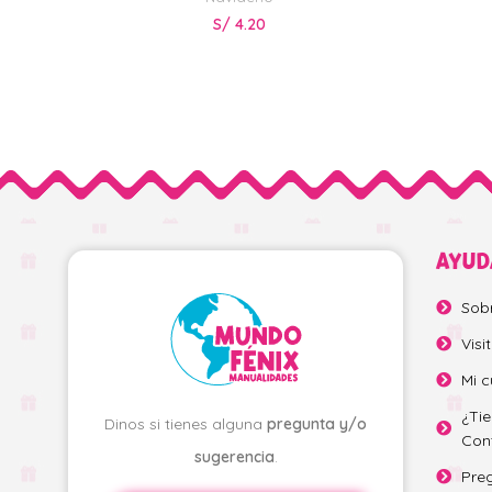
S/
4.20
AYUD
Sob
Visi
Mi c
¿Ti
Dinos si tienes alguna
pregunta y/o
Con
sugerencia
.
Pre