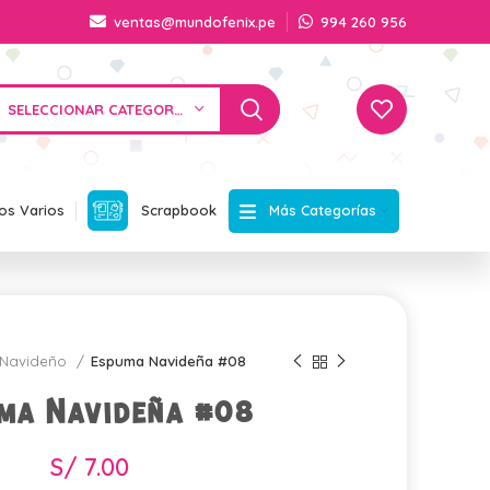
ventas@mundofenix.pe
994 260 956
SELECCIONAR CATEGORÍA
Más Categorías
os Varios
Scrapbook
Navideño
Espuma Navideña #08
ma Navideña #08
S/
7.00