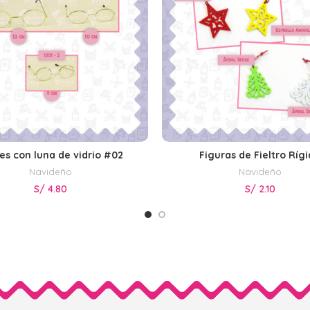
es con luna de vidrio #02
Figuras de Fieltro Ríg
SELECCIONAR OPCIONES
SELECCIONAR OPCIONE
Navideño
Navideño
S/
4.80
S/
2.10