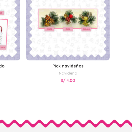
ido
Pick navideños
S
SELECCIONAR OPCIONES
Navideño
S/
4.00