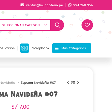
ventas@mundofenix.pe
994 260 956
SELECCIONAR CATEGORÍA
Más Categorías
os Varios
Scrapbook
Navideño
Espuma Navideña #07
ma Navideña #07
S/
7.00