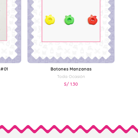
 #01
Botones Manzanas
Flores 
S
SELECCIONAR OPCIONES
Toda Ocasión
S/
1.30