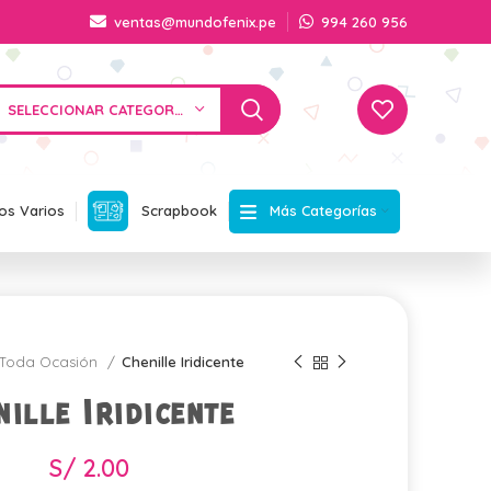
ventas@mundofenix.pe
994 260 956
SELECCIONAR CATEGORÍA
Más Categorías
os Varios
Scrapbook
Toda Ocasión
Chenille Iridicente
nille Iridicente
S/
2.00