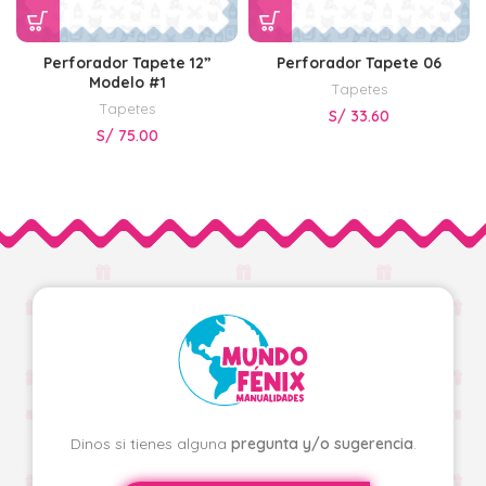
Perforador Tapete 12”
Perforador Tapete 06
Modelo #1
Tapetes
Tapetes
S/
33.60
S/
75.00
Dinos si tienes alguna
pregunta y/o sugerencia
.