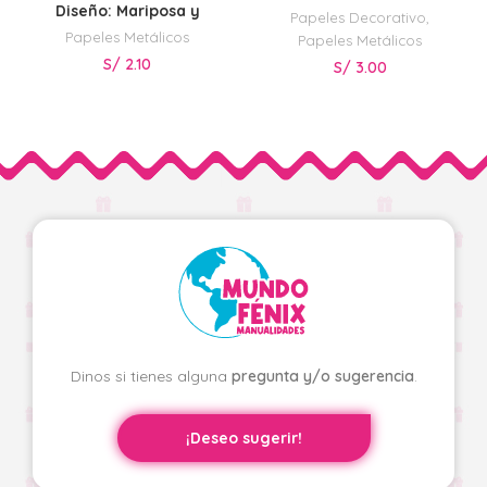
Diseño: Mariposa y
Papeles Decorativo
,
Leopardo
Papeles Metálicos
Papeles Metálicos
S/
2.10
S/
3.00
Dinos si tienes alguna
pregunta y/o sugerencia
.
¡Deseo sugerir!