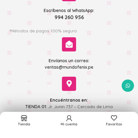
Escríbenos al WhatsApp:
994 260 956
*Métodos de pagos 100% seguro
Envíanos un correo:
ventas@mundofenix.pe
WhatsA
Encuéntranos en:
TIENDA 01:
Jr. Junin 737 – Cercado de Lima
TIENDA 02:
Jr Andahuaylas 493 - Cercado de Lima
Tienda
Mi cuenta
Favoritos