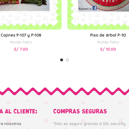
Cojines P-107 y P-108
Piso de árbol P-92
AÑADIR AL CARRITO
AÑADIR AL CARRITO
Molde Paño
Molde Paño
S/
7.00
S/
10.00
A AL CLIENTE:
COMPRAS SEGURAS
re nosotros
*Sitio es seguro gracias a SSL security