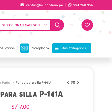
ventas@mundofenix.pe
994 260 956
SELECCIONAR CATEGORÍA
Más Categorías
os Varios
Scrapbook
e Paño
Funda para silla P-141A
para silla P-141A
S/
7.00