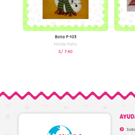
Bota P-103
AÑADIR AL CARRITO
Molde Paño
S/
7.40
AYUD
Sob