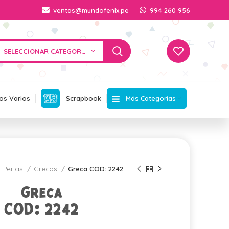
ventas@mundofenix.pe
994 260 956
SELECCIONAR CATEGORÍA
Más Categorías
os Varios
Scrapbook
- Perlas
Grecas
Greca COD: 2242
Greca
COD: 2242