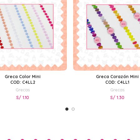
Greca Color Mini
Greca Corazón Mini
SELECCIONAR OPCIONES
SELECCIONAR OPCIONE
COD: C4LL2
COD: C4LL1
Grecas
Grecas
S/
1.10
S/
1.30