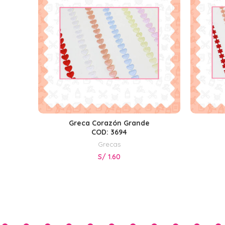
Greca Corazón Grande
SELECCIONAR OPCIONES
COD: 3694
Grecas
S/
1.60