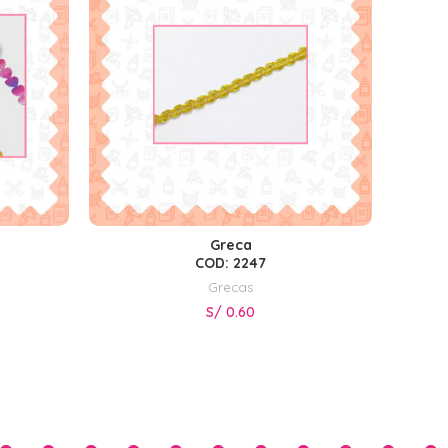
Greca
S
SELECCIONAR OPCIONES
COD: 2247
Grecas
S/
0.60