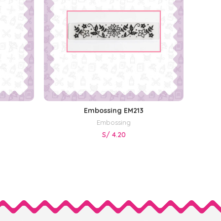
Embossing EM213
AÑADIR AL CARRITO
Embossing
S/
4.20