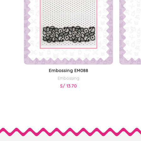
Embossing EM088
AÑADIR AL CARRITO
Embossing
S/
13.70