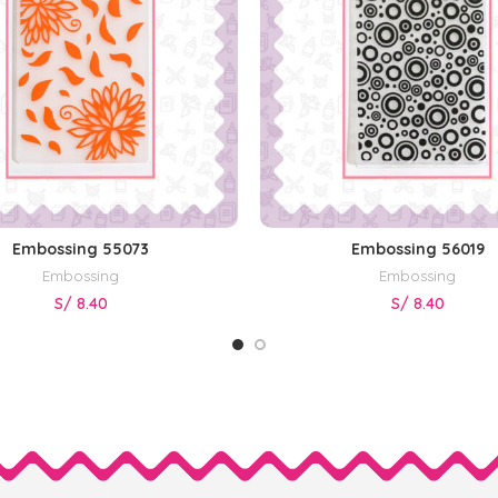
Embossing 55073
Embossing 56019
AÑADIR AL CARRITO
AÑADIR AL CARRITO
Embossing
Embossing
S/
8.40
S/
8.40