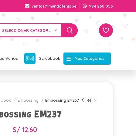
ventas@mundofenix.pe
994 260 956
SELECCIONAR CATEGORÍA
Más Categorías
os Varios
Scrapbook
apbook
Embossing
Embossing EM237
bossing EM237
S/
12.60