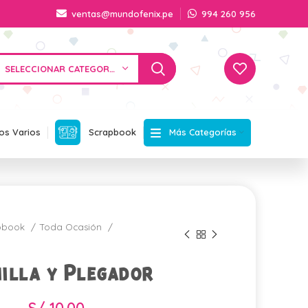
ventas@mundofenix.pe
994 260 956
SELECCIONAR CATEGORÍA
Más Categorías
os Varios
Scrapbook
apbook
Toda Ocasión
illa y Plegador
S/
10.00