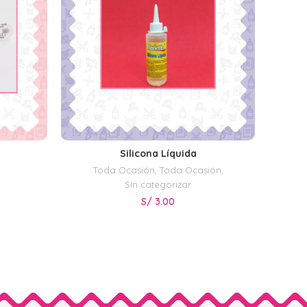
Silicona Líquida
SELECCIONAR OPCIONES
Toda Ocasión
,
Toda Ocasión
,
T
Sin categorizar
S/
3.00