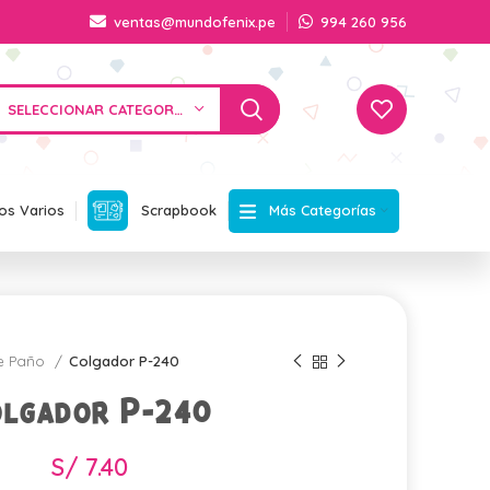
ventas@mundofenix.pe
994 260 956
SELECCIONAR CATEGORÍA
Más Categorías
os Varios
Scrapbook
e Paño
Colgador P-240
olgador P-240
S/
7.40