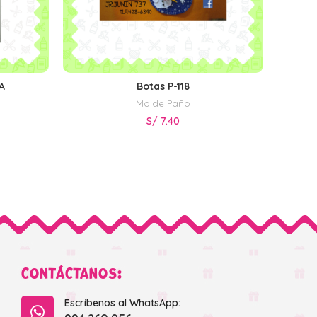
A
Botas P-118
AÑADIR AL CARRITO
Molde Paño
S/
7.40
CONTÁCTANOS:
Escríbenos al WhatsApp: