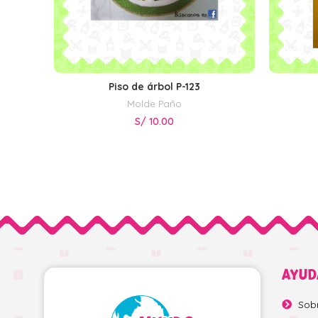
Piso de árbol P-123
AÑADIR AL CARRITO
Molde Paño
S/
10.00
AYUD
Sob