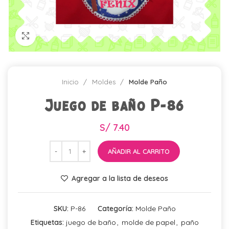
Click para agrandar
Inicio
Moldes
Molde Paño
Juego de baño P-86
S/
7.40
AÑADIR AL CARRITO
Agregar a la lista de deseos
SKU:
P-86
Categoría:
Molde Paño
Etiquetas:
juego de baño
,
molde de papel
,
paño