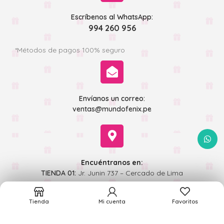
Escríbenos al WhatsApp:
994 260 956
*Métodos de pagos 100% seguro
Envíanos un correo:
ventas@mundofenix.pe
WhatsA
Encuéntranos en:
TIENDA 01:
Jr. Junin 737 – Cercado de Lima
TIENDA 02:
Jr Andahuaylas 493 - Cercado de Lima
Tienda
Mi cuenta
Favoritos