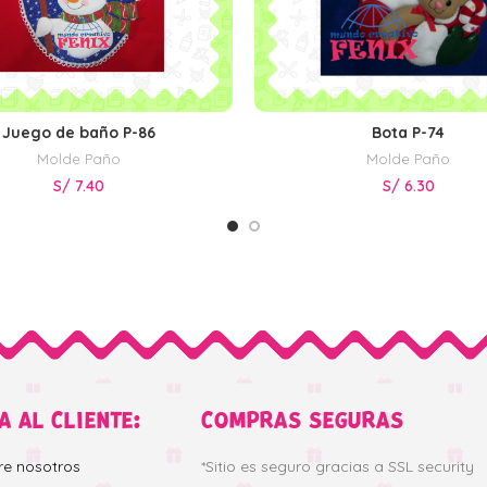
Juego de baño P-86
Bota P-74
AÑADIR AL CARRITO
AÑADIR AL CARRITO
Molde Paño
Molde Paño
S/
7.40
S/
6.30
A AL CLIENTE:
COMPRAS SEGURAS
re nosotros
*Sitio es seguro gracias a SSL security