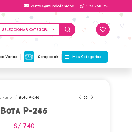
ventas@mundofenix.pe
994 260 956
SELECCIONAR CATEGORÍA
Más Categorías
os Varios
Scrapbook
e Paño
Bota P-246
Bota P-246
S/
7.40