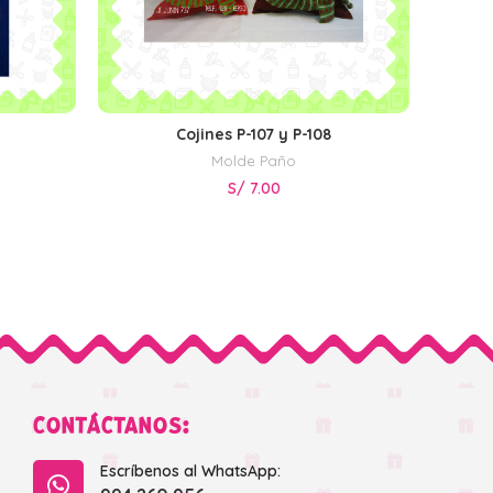
Cojines P-107 y P-108
AÑADIR AL CARRITO
Molde Paño
S/
7.00
CONTÁCTANOS:
Escríbenos al WhatsApp: