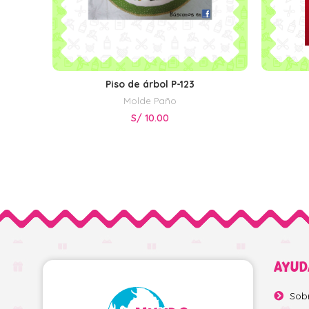
Piso de árbol P-123
AÑADIR AL CARRITO
Molde Paño
S/
10.00
AYUD
Sob