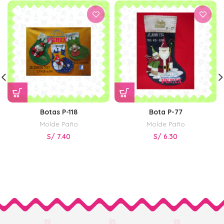
Botas P-118
Bota P-77
Molde Paño
Molde Paño
S/
7.40
S/
6.30