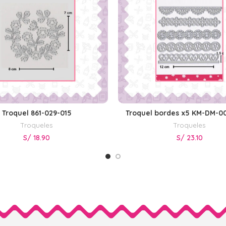
Troquel 861-029-015
Troquel bordes x5 KM-DM-0
AÑADIR AL CARRITO
LEER MÁS
Troqueles
Troqueles
S/
18.90
S/
23.10