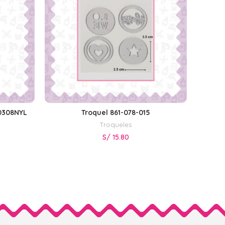
0308NYL
Troquel 861-078-015
Troqu
AÑADIR AL CARRITO
Troqueles
S/
15.80