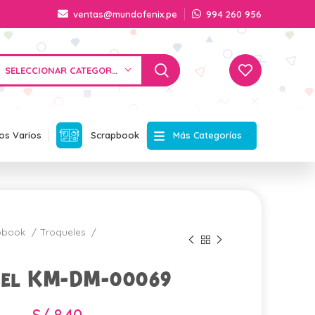
ventas@mundofenix.pe
994 260 956
SELECCIONAR CATEGORÍA
Más Categorías
os Varios
Scrapbook
apbook
Troqueles
uel KM-DM-00069
S/
8.40