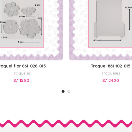
roquel flor 861-028-015
Troquel 861-102-015
AÑADIR AL CARRITO
AÑADIR AL CARRITO
Troqueles
Troqueles
S/
15.80
S/
24.20