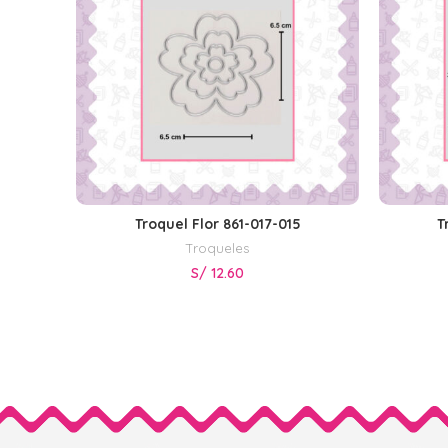
Troquel Flor 861-017-015
T
AÑADIR AL CARRITO
Troqueles
S/
12.60