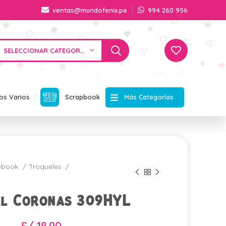
ventas@mundofenix.pe
994 260 956
SELECCIONAR CATEGORÍA
Más Categorías
os Varios
Scrapbook
apbook
Troqueles
el Coronas 309HYL
S/
18.90