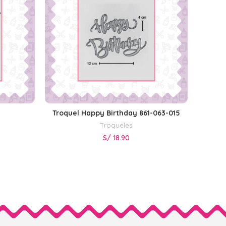
Troquel Happy Birthday 861-063-015
Troqu
AÑADIR AL CARRITO
Troqueles
S/
18.90