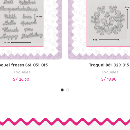
oquel frases 861-031-015
Troquel 861-029-015
LEER MÁS
AÑADIR AL CARRITO
Troqueles
Troqueles
S/
26.30
S/
18.90