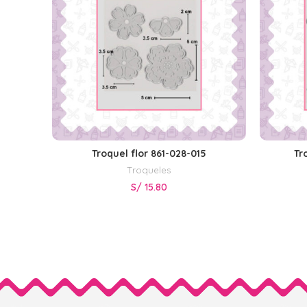
Troquel flor 861-028-015
Tr
AÑADIR AL CARRITO
Troqueles
S/
15.80