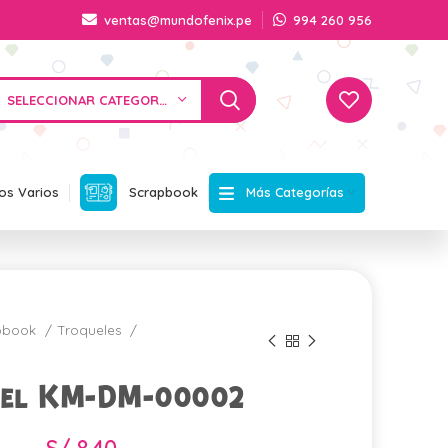
ventas@mundofenix.pe
994 260 956
SELECCIONAR CATEGORÍA
Más Categorías
os Varios
Scrapbook
apbook
Troqueles
uel KM-DM-00002
S/
8.40