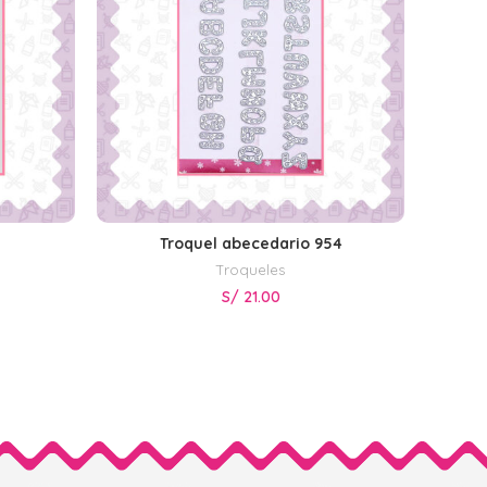
Troquel abecedario 954
LEER MÁS
Troqueles
S/
21.00