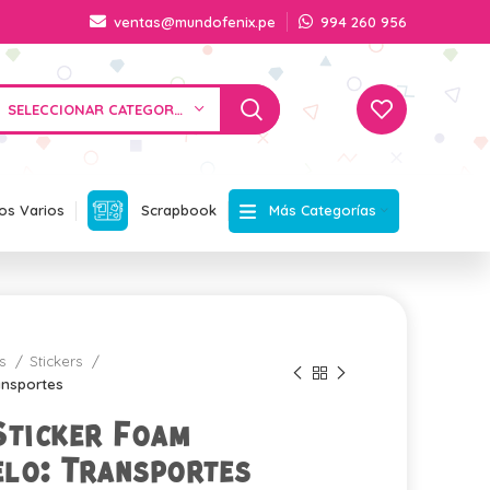
ventas@mundofenix.pe
994 260 956
SELECCIONAR CATEGORÍA
Más Categorías
os Varios
Scrapbook
os
Stickers
ansportes
Sticker Foam
lo: Transportes