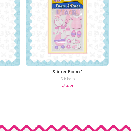
Sticker Foam 1
AÑADIR AL CARRITO
Stickers
S/
4.20