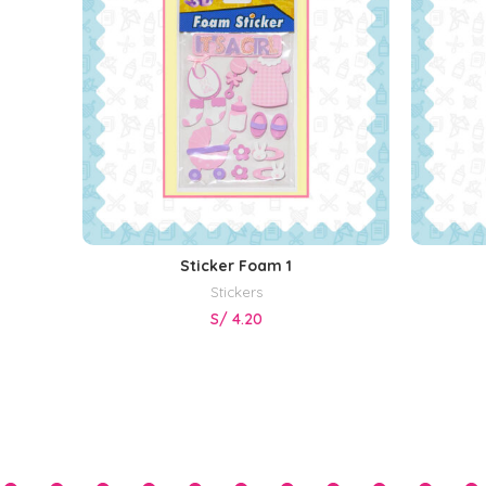
Sticker Foam 1
AÑADIR AL CARRITO
Stickers
S/
4.20