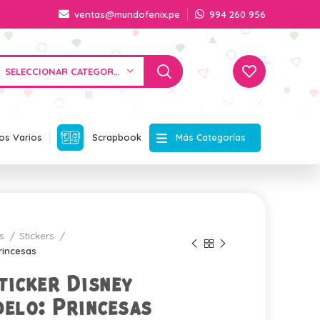
ventas@mundofenix.pe
994 260 956
SELECCIONAR CATEGORÍA
Más Categorías
os Varios
Scrapbook
os
Stickers
rincesas
ticker Disney
elo: Princesas