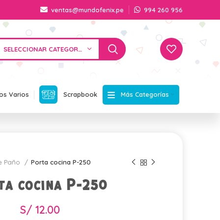
ventas@mundofenix.pe
994 260 956
SELECCIONAR CATEGORÍA
Más Categorías
os Varios
Scrapbook
e Paño
Porta cocina P-250
ta cocina P-250
S/
12.00