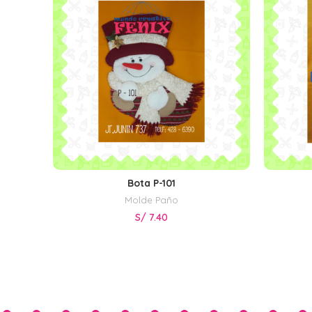
Bota P-101
AÑADIR AL CARRITO
Molde Paño
S/
7.40