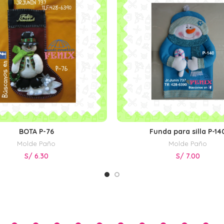
BOTA P-76
Funda para silla P-14
AÑADIR AL CARRITO
AÑADIR AL CARRITO
Molde Paño
Molde Paño
S/
6.30
S/
7.00