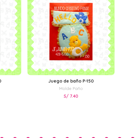
0
Juego de baño P-150
AÑADIR AL CARRITO
Molde Paño
S/
7.40