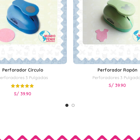
Perforador Círculo
Perforador Ropón
AÑADIR AL CARRITO
AÑADIR AL CARRITO
erforadores 3 Pulgadas
Perforadores 3 Pulgad
S/
39.90
S/
39.90