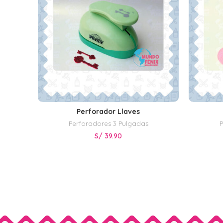
Perforador Llaves
AÑADIR AL CARRITO
Perforadores 3 Pulgadas
P
S/
39.90