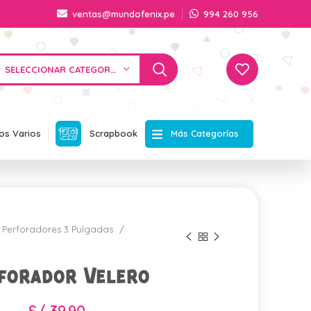
ventas@mundofenix.pe
994 260 956
SELECCIONAR CATEGORÍA
Más Categorías
os Varios
Scrapbook
Perforadores 3 Pulgadas
forador Velero
S/
39.90