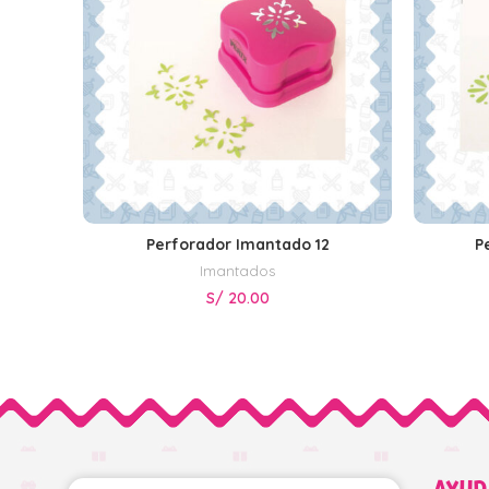
Perforador Imantado 12
P
AÑADIR AL CARRITO
Imantados
S/
20.00