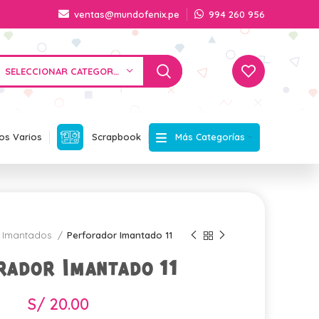
ventas@mundofenix.pe
994 260 956
SELECCIONAR CATEGORÍA
Más Categorías
os Varios
Scrapbook
Imantados
Perforador Imantado 11
rador Imantado 11
S/
20.00