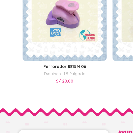
Perforador 8815M 06
AÑADIR AL CARRITO
Esquinero 1.5 Pulgada
S/
20.00