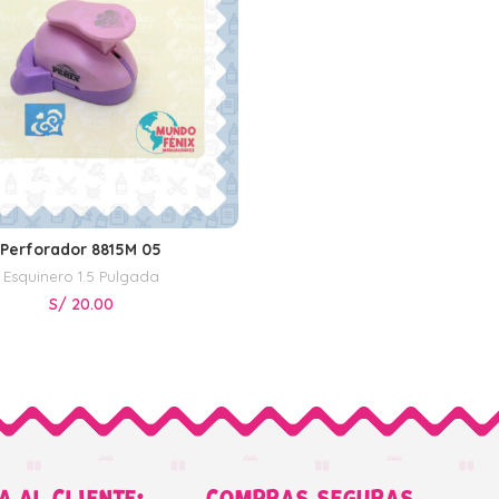
Perforador 8815M 05
AÑADIR AL CARRITO
Esquinero 1.5 Pulgada
S/
20.00