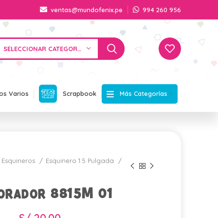
ventas@mundofenix.pe
994 260 956
SELECCIONAR CATEGORÍA
Más Categorías
os Varios
Scrapbook
Esquineros
Esquinero 1.5 Pulgada
orador 8815M 01
S/
20.00