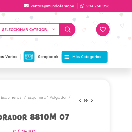
ventas@mundofenix.pe
994 260 956
SELECCIONAR CATEGORÍA
Más Categorías
os Varios
Scrapbook
Esquineros
Esquinero 1 Pulgada
orador 8810M 07
S/
15.80