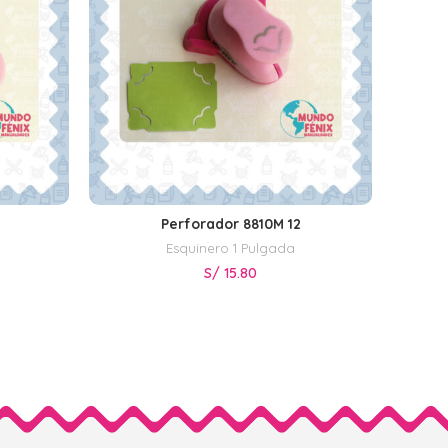
Perforador 8810M 12
AÑADIR AL CARRITO
Esquinero 1 Pulgada
S/
15.80