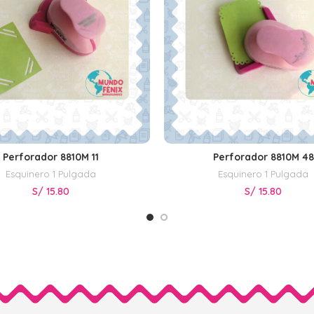
Perforador 8810M 11
Perforador 8810M 48
AÑADIR AL CARRITO
AÑADIR AL CARRITO
Esquinero 1 Pulgada
Esquinero 1 Pulgada
S/
15.80
S/
15.80