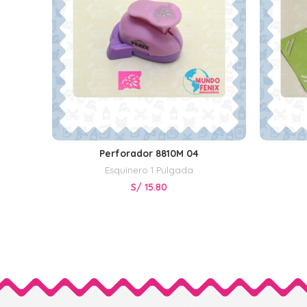
Perforador 8810M 04
AÑADIR AL CARRITO
Esquinero 1 Pulgada
S/
15.80