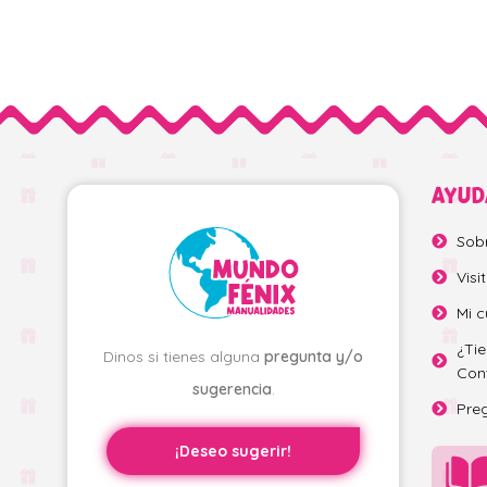
AYUD
Sob
Visi
Mi c
¿Ti
Dinos si tienes alguna
pregunta y/o
Con
sugerencia
.
Pre
¡Deseo sugerir!