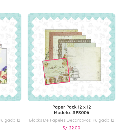
Paper Pack 12 x 12
AÑADIR AL CARRITO
Modelo: #PS006
Pulgada 12
Blocks De Papeles Decorativos
,
Pulgada 12
Blocks 
S/
22.00