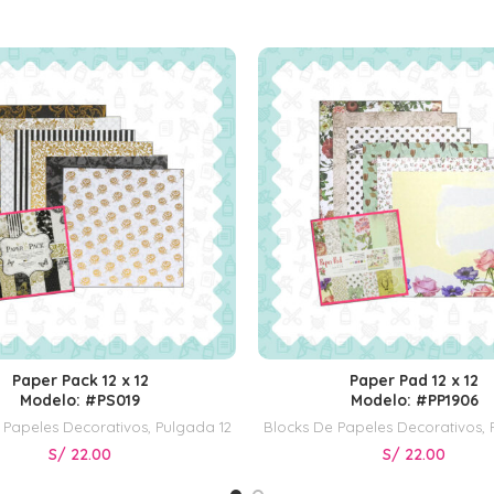
Paper Pack 12 x 12
Paper Pad 12 x 12
AÑADIR AL CARRITO
AÑADIR AL CARRITO
Modelo: #PS019
Modelo: #PP1906
 Papeles Decorativos
,
Pulgada 12
Blocks De Papeles Decorativos
,
S/
22.00
S/
22.00