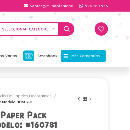
ventas@mundofenix.pe
994 260 956
SELECCIONAR CATEGORÍA
Más Categorías
os Varios
Scrapbook
cks De Papeles Decorativos
k Modelo: #160781
Paper Pack
delo: #160781