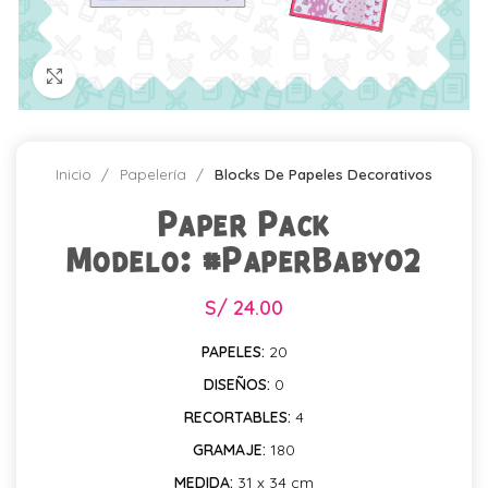
Click para agrandar
Inicio
Papelería
Blocks De Papeles Decorativos
Paper Pack
Modelo: #PaperBaby02
S/
24.00
PAPELES:
20
DISEÑOS:
0
RECORTABLES:
4
GRAMAJE:
180
MEDIDA:
31 x 34 cm