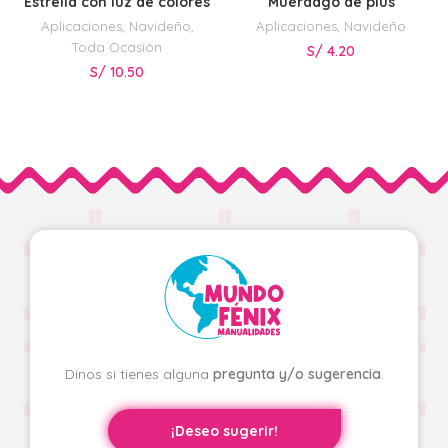
Estrella con luz de colores
Muérdago de plus
Aplicaciones
,
Navideño
,
Aplicaciones
,
Navideño
Toda Ocasión
S/
4.20
S/
10.50
Dinos si tienes alguna
pregunta y/o sugerencia
.
¡Deseo sugerir!