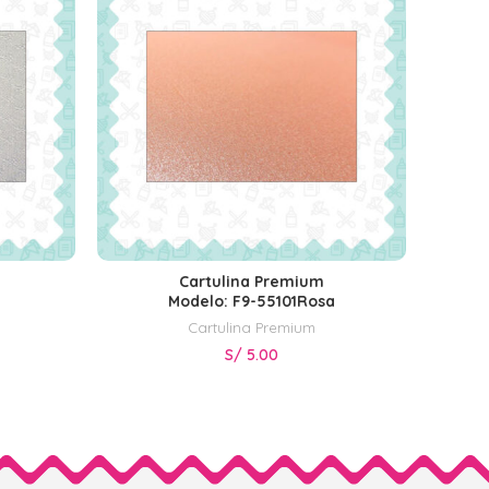
Cartulina Premium
AÑADIR AL CARRITO
Modelo: F9-55101Rosa
Cartulina Premium
S/
5.00