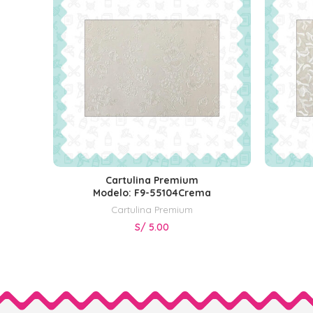
Cartulina Premium
AÑADIR AL CARRITO
Modelo: F9-55104Crema
Cartulina Premium
S/
5.00