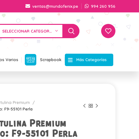
ventas@mundofenix.pe
994 260 956
SELECCIONAR CATEGORÍA
Más Categorías
os Varios
Scrapbook
rtulina Premium
: F9-55101 Perla
tulina Premium
o: F9-55101 Perla