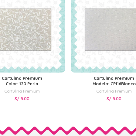
Cartulina Premium
Cartulina Premium
AÑADIR AL CARRITO
AÑADIR AL CARRITO
Color: 120 Perla
Modelo: CP116Blanco
Cartulina Premium
Cartulina Premium
S/
5.00
S/
5.00