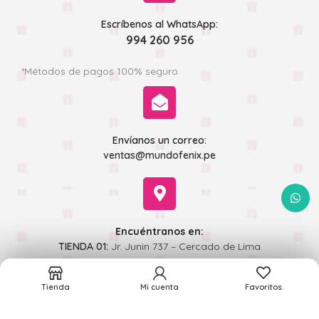
Escríbenos al WhatsApp:
994 260 956
*Métodos de pagos 100% seguro
Envíanos un correo:
ventas@mundofenix.pe
WhatsA
Encuéntranos en:
TIENDA 01:
Jr. Junin 737 – Cercado de Lima
TIENDA 02:
Jr Andahuaylas 493 - Cercado de Lima
Tienda
Mi cuenta
Favoritos