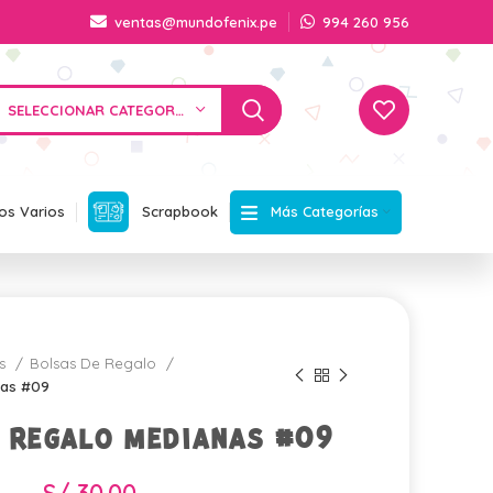
ventas@mundofenix.pe
994 260 956
SELECCIONAR CATEGORÍA
Más Categorías
os Varios
Scrapbook
os
Bolsas De Regalo
nas #09
 regalo medianas #09
S/
30.00