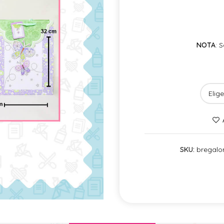
NOTA
: 
SKU:
bregal