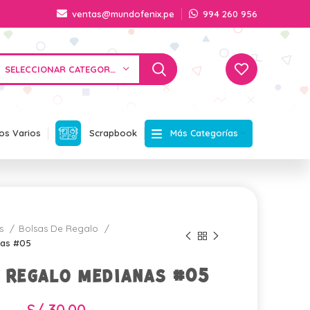
ventas@mundofenix.pe
994 260 956
SELECCIONAR CATEGORÍA
Más Categorías
os Varios
Scrapbook
os
Bolsas De Regalo
nas #05
 regalo medianas #05
S/
30.00