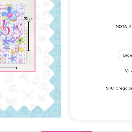
NOTA
: 
SKU:
bregal