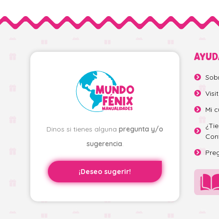
AYUD
Sob
Visi
Mi c
¿Ti
Dinos si tienes alguna
pregunta y/o
Con
sugerencia
.
Pre
¡Deseo sugerir!