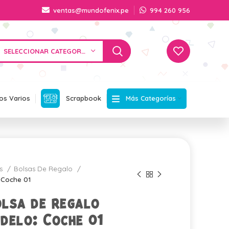
ventas@mundofenix.pe
994 260 956
SELECCIONAR CATEGORÍA
Más Categorías
os Varios
Scrapbook
os
Bolsas De Regalo
 Coche 01
lsa de regalo
delo: Coche 01