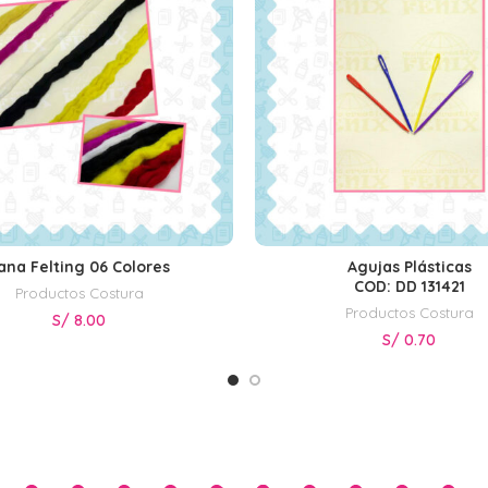
ana Felting 06 Colores
Agujas Plásticas
SELECCIONAR OPCIONES
SELECCIONAR OPCIONE
COD: DD 131421
Productos Costura
Productos Costura
S/
8.00
S/
0.70