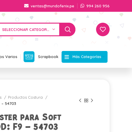
ventas@mundofenix.pe
994 260 956
SELECCIONAR CATEGORÍA
Más Categorías
os Varios
Scrapbook
os
Productos Costura
9 – 54703
ster para Soft
D: F9 – 54703